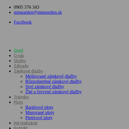
0905 376 343
mmgarden@mmgarden.sk
Facebook
Úvod
O nás
Služby
Záhrady
Zámkové dlažby
Melírované zámkové dlažby
Rôznofarebné zámkové dlažby
Sivé zámkové dlažby
Žlté a červené zámkové dlažby
Trávniky
Ploty
Bariérové ploty
Murované ploty
Pletivové ploty
Iné realizácie
Kontakt