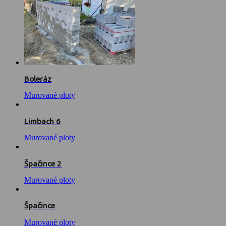
Boleráz
Murované ploty
Limbach 6
Murované ploty
Špačince 2
Murované ploty
Špačince
Murované ploty