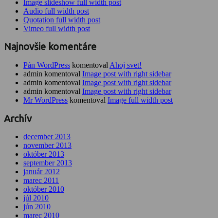
Image slideshow full width post
Audio full width post
Quotation full width post
Vimeo full width post
Najnovšie komentáre
Pán WordPress
komentoval
Ahoj svet!
admin komentoval
Image post with right sidebar
admin komentoval
Image post with right sidebar
admin komentoval
Image post with right sidebar
Mr WordPress
komentoval
Image full width post
Archív
december 2013
november 2013
október 2013
september 2013
január 2012
marec 2011
október 2010
júl 2010
jún 2010
marec 2010