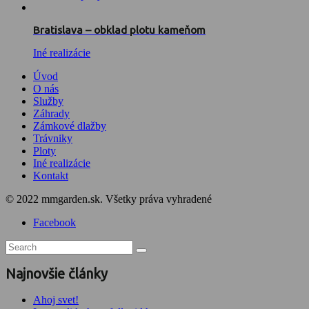
Bratislava – obklad plotu kameňom
Iné realizácie
Úvod
O nás
Služby
Záhrady
Zámkové dlažby
Trávniky
Ploty
Iné realizácie
Kontakt
© 2022 mmgarden.sk. Všetky práva vyhradené
Facebook
Najnovšie články
Ahoj svet!