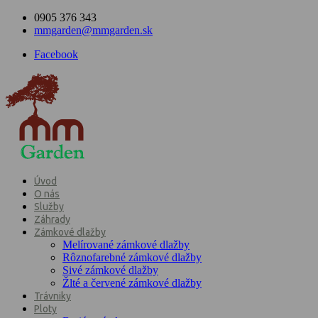
0905 376 343
mmgarden@mmgarden.sk
Facebook
Úvod
O nás
Služby
Záhrady
Zámkové dlažby
Melírované zámkové dlažby
Rôznofarebné zámkové dlažby
Sivé zámkové dlažby
Žlté a červené zámkové dlažby
Trávniky
Ploty