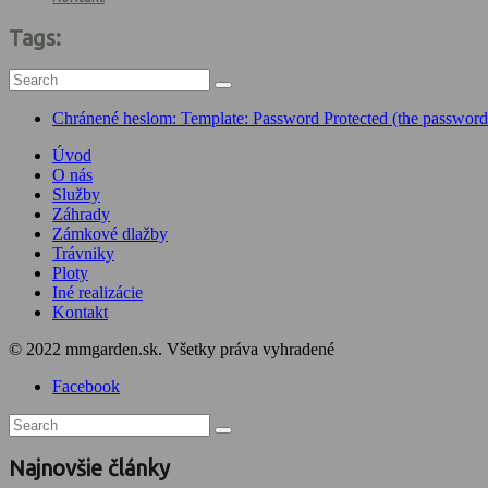
Tags:
Chránené heslom: Template: Password Protected (the password 
Úvod
O nás
Služby
Záhrady
Zámkové dlažby
Trávniky
Ploty
Iné realizácie
Kontakt
© 2022 mmgarden.sk. Všetky práva vyhradené
Facebook
Najnovšie články