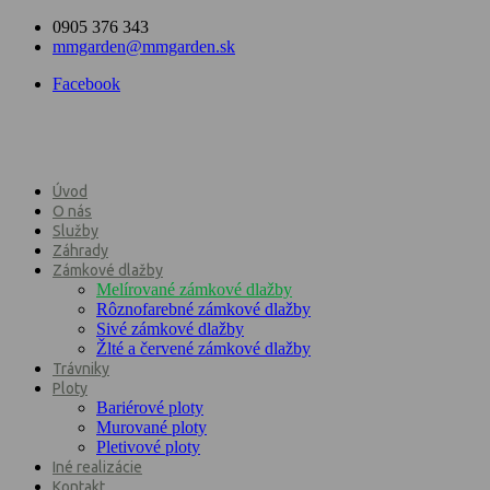
0905 376 343
mmgarden@mmgarden.sk
Facebook
Úvod
O nás
Služby
Záhrady
Zámkové dlažby
Melírované zámkové dlažby
Rôznofarebné zámkové dlažby
Sivé zámkové dlažby
Žlté a červené zámkové dlažby
Trávniky
Ploty
Bariérové ploty
Murované ploty
Pletivové ploty
Iné realizácie
Kontakt