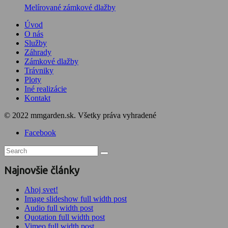
Melírované zámkové dlažby
Úvod
O nás
Služby
Záhrady
Zámkové dlažby
Trávniky
Ploty
Iné realizácie
Kontakt
© 2022 mmgarden.sk. Všetky práva vyhradené
Facebook
Najnovšie články
Ahoj svet!
Image slideshow full width post
Audio full width post
Quotation full width post
Vimeo full width post