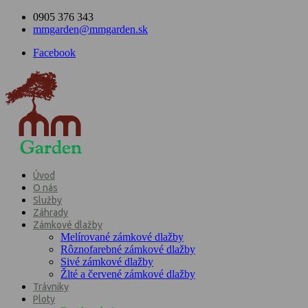
0905 376 343
mmgarden@mmgarden.sk
Facebook
Úvod
O nás
Služby
Záhrady
Zámkové dlažby
Melírované zámkové dlažby
Rôznofarebné zámkové dlažby
Sivé zámkové dlažby
Žlté a červené zámkové dlažby
Trávniky
Ploty