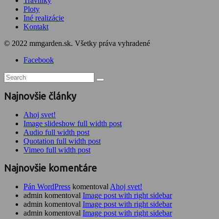
Trávniky
Ploty
Iné realizácie
Kontakt
© 2022 mmgarden.sk. Všetky práva vyhradené
Facebook
Najnovšie články
Ahoj svet!
Image slideshow full width post
Audio full width post
Quotation full width post
Vimeo full width post
Najnovšie komentáre
Pán WordPress
komentoval
Ahoj svet!
admin komentoval
Image post with right sidebar
admin komentoval
Image post with right sidebar
admin komentoval
Image post with right sidebar