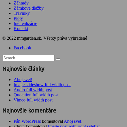
Záhrady
Zámkové dlažby
Trávniky
Ploty
Iné realizácie
Kontakt
© 2022 mmgarden.sk. Všetky práva vyhradené
Facebook
Najnovšie články
Ahoj svet!
Image slideshow full width post
Audio full width post
Quotation full width post
Vimeo full width post
Najnovšie komentáre
Pán WordPress
komentoval
Ahoj svet!
admin komentoval
Image post with right sidebar