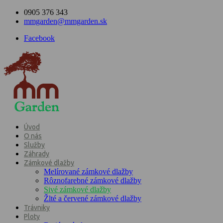
0905 376 343
mmgarden@mmgarden.sk
Facebook
Úvod
O nás
Služby
Záhrady
Zámkové dlažby
Melírované zámkové dlažby
Rôznofarebné zámkové dlažby
Sivé zámkové dlažby
Žlté a červené zámkové dlažby
Trávniky
Ploty