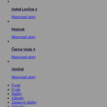
Dolné Lovčice 2
Murované ploty
Pezinok
Murované ploty
Čierna Voda 4
Murované ploty
Viničné
Murované ploty
Úvod
O nás
Služby
Záhrady
Zámkové dlažby
Trávniky