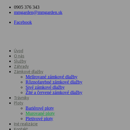
0905 376 343
mmgarden@mmgarden.sk
Facebook
Úvod
O nás
Služby
Záhrady
Zámkové dlažby
Melírované zámkové dlažby
Rôznofarebné zámkové dlažby
Sivé zámkové dlažby
Žlté a červené zámkové dlažby
Trávniky
Ploty
Bariérové ploty
Murované ploty
Pletivové ploty
Iné realizácie
Kontakt