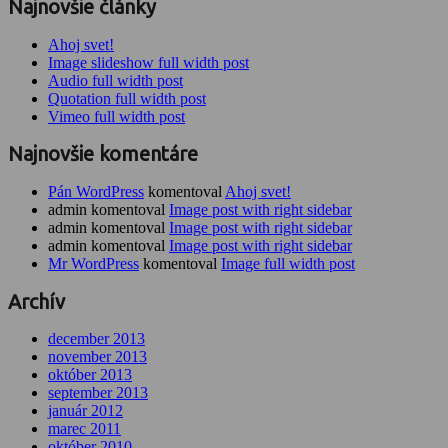
Najnovšie články
Ahoj svet!
Image slideshow full width post
Audio full width post
Quotation full width post
Vimeo full width post
Najnovšie komentáre
Pán WordPress
komentoval
Ahoj svet!
admin komentoval
Image post with right sidebar
admin komentoval
Image post with right sidebar
admin komentoval
Image post with right sidebar
Mr WordPress
komentoval
Image full width post
Archív
december 2013
november 2013
október 2013
september 2013
január 2012
marec 2011
október 2010