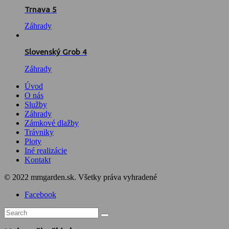
Trnava 5
Záhrady
Slovenský Grob 4
Záhrady
Úvod
O nás
Služby
Záhrady
Zámkové dlažby
Trávniky
Ploty
Iné realizácie
Kontakt
© 2022 mmgarden.sk. Všetky práva vyhradené
Facebook