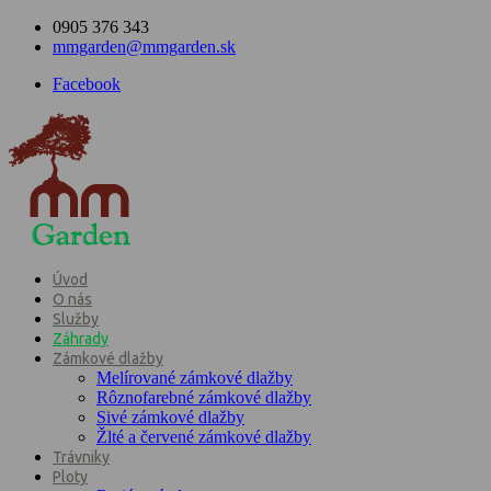
0905 376 343
mmgarden@mmgarden.sk
Facebook
Úvod
O nás
Služby
Záhrady
Zámkové dlažby
Melírované zámkové dlažby
Rôznofarebné zámkové dlažby
Sivé zámkové dlažby
Žlté a červené zámkové dlažby
Trávniky
Ploty