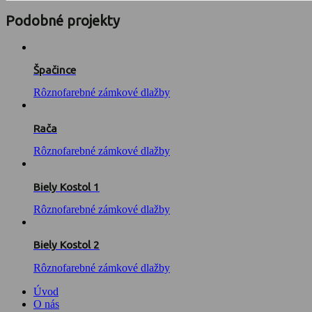
Podobné projekty
Špačince
Rôznofarebné zámkové dlažby
Rača
Rôznofarebné zámkové dlažby
Biely Kostol 1
Rôznofarebné zámkové dlažby
Biely Kostol 2
Rôznofarebné zámkové dlažby
Úvod
O nás