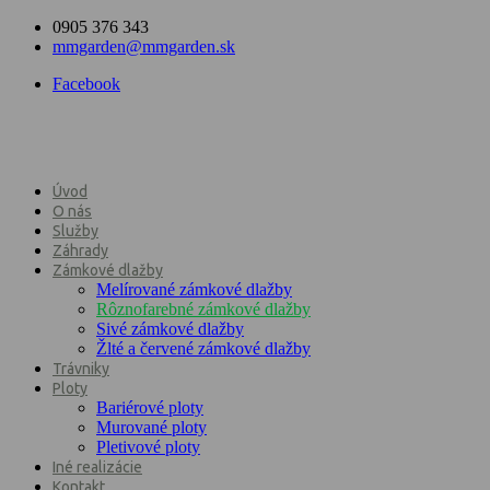
0905 376 343
mmgarden@mmgarden.sk
Facebook
Úvod
O nás
Služby
Záhrady
Zámkové dlažby
Melírované zámkové dlažby
Rôznofarebné zámkové dlažby
Sivé zámkové dlažby
Žlté a červené zámkové dlažby
Trávniky
Ploty
Bariérové ploty
Murované ploty
Pletivové ploty
Iné realizácie
Kontakt