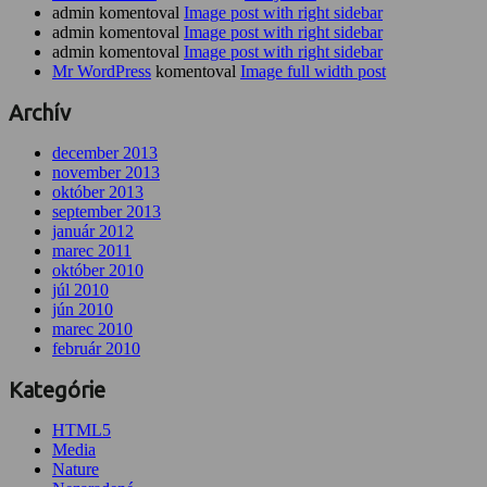
admin komentoval
Image post with right sidebar
admin komentoval
Image post with right sidebar
admin komentoval
Image post with right sidebar
Mr WordPress
komentoval
Image full width post
Archív
december 2013
november 2013
október 2013
september 2013
január 2012
marec 2011
október 2010
júl 2010
jún 2010
marec 2010
február 2010
Kategórie
HTML5
Media
Nature