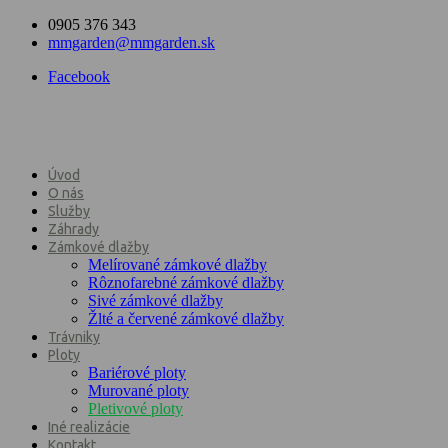
0905 376 343
mmgarden@mmgarden.sk
Facebook
Úvod
O nás
Služby
Záhrady
Zámkové dlažby
Melírované zámkové dlažby
Rôznofarebné zámkové dlažby
Sivé zámkové dlažby
Žlté a červené zámkové dlažby
Trávniky
Ploty
Bariérové ploty
Murované ploty
Pletivové ploty
Iné realizácie
Kontakt