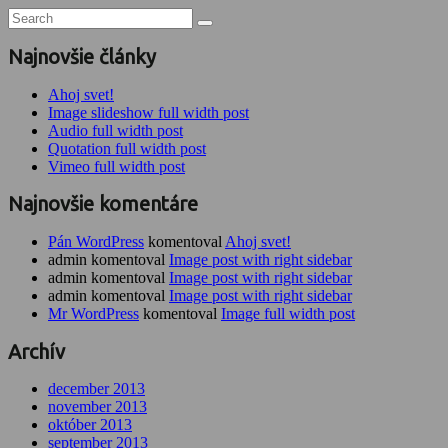
Najnovšie články
Ahoj svet!
Image slideshow full width post
Audio full width post
Quotation full width post
Vimeo full width post
Najnovšie komentáre
Pán WordPress
komentoval
Ahoj svet!
admin komentoval
Image post with right sidebar
admin komentoval
Image post with right sidebar
admin komentoval
Image post with right sidebar
Mr WordPress
komentoval
Image full width post
Archív
december 2013
november 2013
október 2013
september 2013