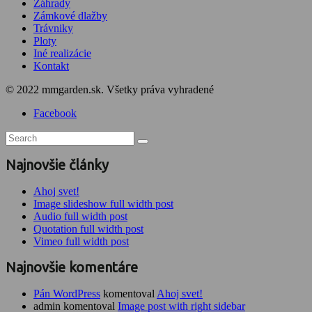
Záhrady
Zámkové dlažby
Trávniky
Ploty
Iné realizácie
Kontakt
© 2022 mmgarden.sk. Všetky práva vyhradené
Facebook
Najnovšie články
Ahoj svet!
Image slideshow full width post
Audio full width post
Quotation full width post
Vimeo full width post
Najnovšie komentáre
Pán WordPress
komentoval
Ahoj svet!
admin komentoval
Image post with right sidebar