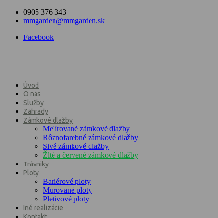
0905 376 343
mmgarden@mmgarden.sk
Facebook
Úvod
O nás
Služby
Záhrady
Zámkové dlažby
Melírované zámkové dlažby
Rôznofarebné zámkové dlažby
Sivé zámkové dlažby
Žlté a červené zámkové dlažby
Trávniky
Ploty
Bariérové ploty
Murované ploty
Pletivové ploty
Iné realizácie
Kontakt