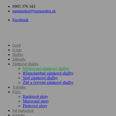
0905 376 343
mmgarden@mmgarden.sk
Facebook
Úvod
O nás
Služby
Záhrady
Zámkové dlažby
Melírované zámkové dlažby
Rôznofarebné zámkové dlažby
Sivé zámkové dlažby
Žlté a červené zámkové dlažby
Trávniky
Ploty
Bariérové ploty
Murované ploty
Pletivové ploty
Iné realizácie
Kontakt