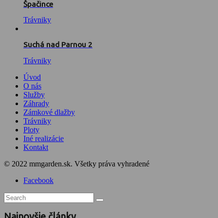
Špačince
Trávniky
Suchá nad Parnou 2
Trávniky
Úvod
O nás
Služby
Záhrady
Zámkové dlažby
Trávniky
Ploty
Iné realizácie
Kontakt
© 2022 mmgarden.sk. Všetky práva vyhradené
Facebook
Najnovšie články