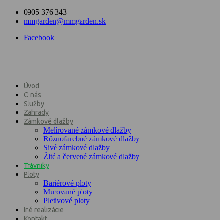
0905 376 343
mmgarden@mmgarden.sk
Facebook
Úvod
O nás
Služby
Záhrady
Zámkové dlažby
Melírované zámkové dlažby
Rôznofarebné zámkové dlažby
Sivé zámkové dlažby
Žlté a červené zámkové dlažby
Trávniky
Ploty
Bariérové ploty
Murované ploty
Pletivové ploty
Iné realizácie
Kontakt