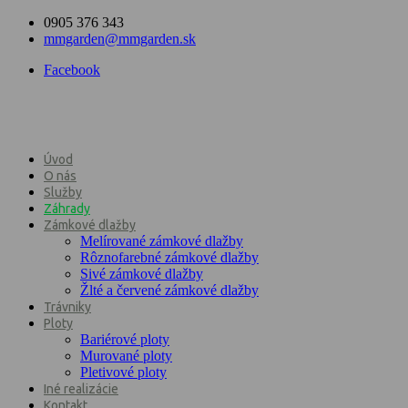
0905 376 343
mmgarden@mmgarden.sk
Facebook
Úvod
O nás
Služby
Záhrady
Zámkové dlažby
Melírované zámkové dlažby
Rôznofarebné zámkové dlažby
Sivé zámkové dlažby
Žlté a červené zámkové dlažby
Trávniky
Ploty
Bariérové ploty
Murované ploty
Pletivové ploty
Iné realizácie
Kontakt