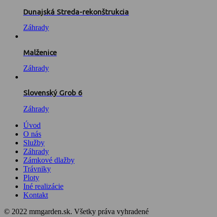
Dunajská Streda-rekonštrukcia
Záhrady
Malženice
Záhrady
Slovenský Grob 6
Záhrady
Úvod
O nás
Služby
Záhrady
Zámkové dlažby
Trávniky
Ploty
Iné realizácie
Kontakt
© 2022 mmgarden.sk. Všetky práva vyhradené