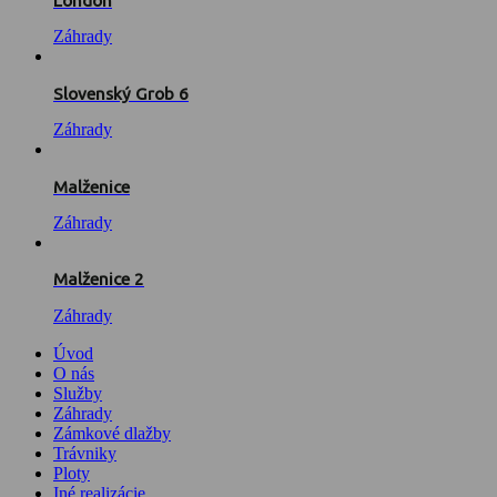
London
Záhrady
Slovenský Grob 6
Záhrady
Malženice
Záhrady
Malženice 2
Záhrady
Úvod
O nás
Služby
Záhrady
Zámkové dlažby
Trávniky
Ploty
Iné realizácie