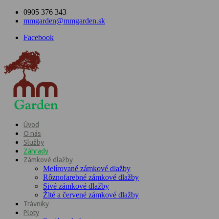
0905 376 343
mmgarden@mmgarden.sk
Facebook
Úvod
O nás
Služby
Záhrady
Zámkové dlažby
Melírované zámkové dlažby
Rôznofarebné zámkové dlažby
Sivé zámkové dlažby
Žlté a červené zámkové dlažby
Trávniky
Ploty