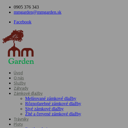
0905 376 343
mmgarden@mmgarden.sk
Facebook
Úvod
O nás
Služby
Záhrady
Zámkové dlažby
Melírované zámkové dlažby
Rôznofarebné zámkové dlažby
Sivé zámkové dlažby
Žlté a červené zámkové dlažby
Trávniky
Ploty