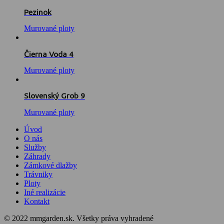
Pezinok
Murované ploty
Čierna Voda 4
Murované ploty
Slovenský Grob 9
Murované ploty
Úvod
O nás
Služby
Záhrady
Zámkové dlažby
Trávniky
Ploty
Iné realizácie
Kontakt
© 2022 mmgarden.sk. Všetky práva vyhradené