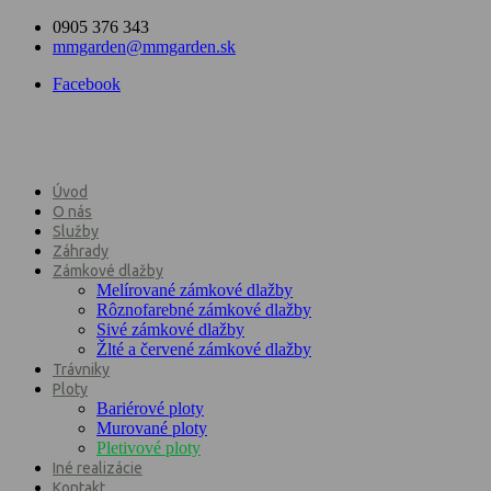
0905 376 343
mmgarden@mmgarden.sk
Facebook
Úvod
O nás
Služby
Záhrady
Zámkové dlažby
Melírované zámkové dlažby
Rôznofarebné zámkové dlažby
Sivé zámkové dlažby
Žlté a červené zámkové dlažby
Trávniky
Ploty
Bariérové ploty
Murované ploty
Pletivové ploty
Iné realizácie
Kontakt