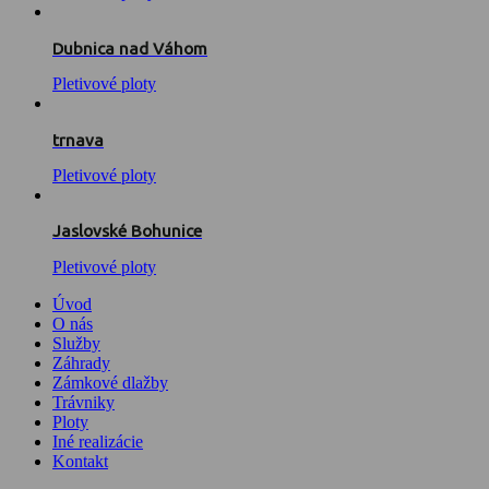
Dubnica nad Váhom
Pletivové ploty
trnava
Pletivové ploty
Jaslovské Bohunice
Pletivové ploty
Úvod
O nás
Služby
Záhrady
Zámkové dlažby
Trávniky
Ploty
Iné realizácie
Kontakt