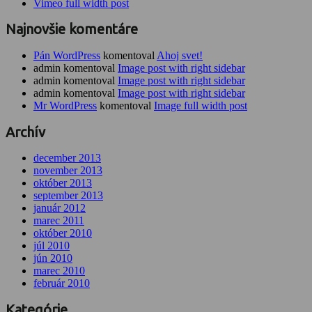
Vimeo full width post
Najnovšie komentáre
Pán WordPress
komentoval
Ahoj svet!
admin komentoval
Image post with right sidebar
admin komentoval
Image post with right sidebar
admin komentoval
Image post with right sidebar
Mr WordPress
komentoval
Image full width post
Archív
december 2013
november 2013
október 2013
september 2013
január 2012
marec 2011
október 2010
júl 2010
jún 2010
marec 2010
február 2010
Kategórie