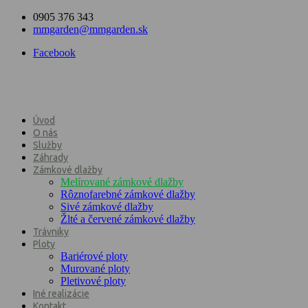
0905 376 343
mmgarden@mmgarden.sk
Facebook
Úvod
O nás
Služby
Záhrady
Zámkové dlažby
Melírované zámkové dlažby
Rôznofarebné zámkové dlažby
Sivé zámkové dlažby
Žlté a červené zámkové dlažby
Trávniky
Ploty
Bariérové ploty
Murované ploty
Pletivové ploty
Iné realizácie
Kontakt