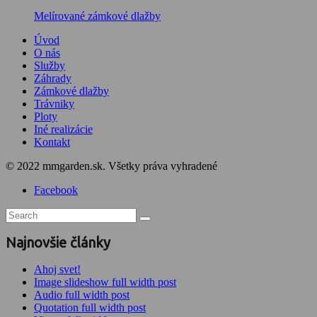
Melírované zámkové dlažby
Úvod
O nás
Služby
Záhrady
Zámkové dlažby
Trávniky
Ploty
Iné realizácie
Kontakt
© 2022 mmgarden.sk. Všetky práva vyhradené
Facebook
Najnovšie články
Ahoj svet!
Image slideshow full width post
Audio full width post
Quotation full width post