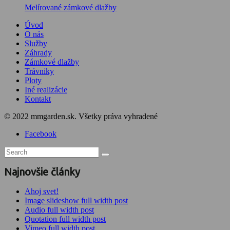
Melírované zámkové dlažby
Úvod
O nás
Služby
Záhrady
Zámkové dlažby
Trávniky
Ploty
Iné realizácie
Kontakt
© 2022 mmgarden.sk. Všetky práva vyhradené
Facebook
Najnovšie články
Ahoj svet!
Image slideshow full width post
Audio full width post
Quotation full width post
Vimeo full width post