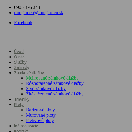
0905 376 343
mmgarden@mmgarden.sk
Facebook
Úvod
O nás
Služby
Záhrady
Zámkové dlažby
Melírované zámkové dlažby
Rôznofarebné zámkové dlažby
Sivé zámkové dlažby
Žlté a červené zámkové dlažby
Trávniky
Ploty
Bariérové ploty
Murované ploty
Pletivové ploty
Iné realizácie
Kontakt