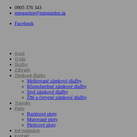
0905 376 343
mmgarden@mmgarden.sk
Facebook
Úvod
O nás
Služby
Záhrady
Zámkové dlažby
Melírované zámkové dlažby
Rôznofarebné zámkové dlažby
Sivé zámkové dlažby
Žlté a červené zámkové dlažby
Trávniky
Ploty
Bariérové ploty
Murované ploty
Pletivové ploty
Iné realizácie
Kontakt