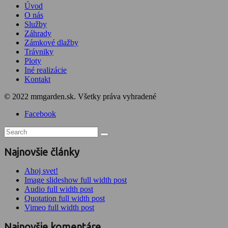
Úvod
O nás
Služby
Záhrady
Zámkové dlažby
Trávniky
Ploty
Iné realizácie
Kontakt
© 2022 mmgarden.sk. Všetky práva vyhradené
Facebook
Najnovšie články
Ahoj svet!
Image slideshow full width post
Audio full width post
Quotation full width post
Vimeo full width post
Najnovšie komentáre