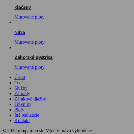
Klačany
Murované ploty
Nitra
Murované ploty
Záhorská Bystrica
Murované ploty
Úvod
O nás
Služby
Záhrady
Zámkové dlažby
Trávniky
Ploty
Iné realizácie
Kontakt
© 2022 mmgarden.sk. Všetky práva vyhradené