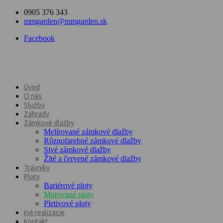
0905 376 343
mmgarden@mmgarden.sk
Facebook
Úvod
O nás
Služby
Záhrady
Zámkové dlažby
Melírované zámkové dlažby
Rôznofarebné zámkové dlažby
Sivé zámkové dlažby
Žlté a červené zámkové dlažby
Trávniky
Ploty
Bariérové ploty
Murované ploty
Pletivové ploty
Iné realizácie
Kontakt