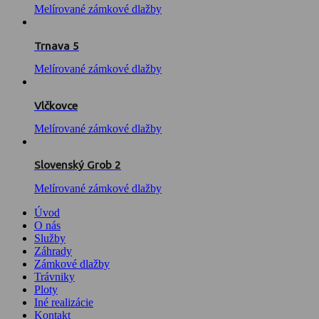
Melírované zámkové dlažby
Trnava 5
Melírované zámkové dlažby
Vlčkovce
Melírované zámkové dlažby
Slovenský Grob 2
Melírované zámkové dlažby
Úvod
O nás
Služby
Záhrady
Zámkové dlažby
Trávniky
Ploty
Iné realizácie
Kontakt