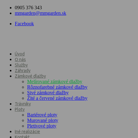
0905 376 343
mmgarden@mmgarden.sk
Facebook
Úvod
O nás
Služby
Záhrady
Zámkové dlažby
Melírované zámkové dlažby
Rôznofarebné zámkové dlažby
Sivé zámkové dlažby
Žlté a červené zámkové dlažby
Trávniky
Ploty
Bariérové ploty
Murované ploty
Pletivové ploty
Iné realizácie
Kontakt